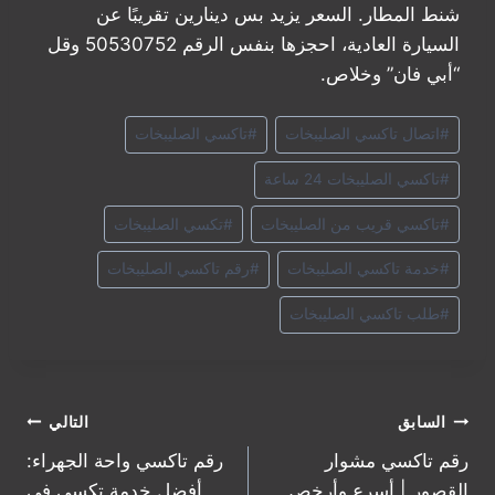
شنط المطار. السعر يزيد بس دينارين تقريبًا عن
السيارة العادية، احجزها بنفس الرقم 50530752 وقل
“أبي فان” وخلاص.
وسوم
#
اتصال تاكسي الصليبخات
#
تاكسي الصليبخات
المقال:
#
تاكسي الصليبخات 24 ساعة
#
تاكسي قريب من الصليبخات
#
تكسي الصليبخات
#
خدمة تاكسي الصليبخات
#
رقم تاكسي الصليبخات
#
طلب تاكسي الصليبخات
تصفّح
السابق
التالي
رقم تاكسي مشوار
رقم تاكسي واحة الجهراء:
المقالات
القصور | أسرع وأرخص
أفضل خدمة تكسي في