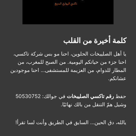
كلمة أخيرة من القلب
يا أهل الصليبخات الحلوين، احنا مو بس شركة تاكسي،
احنا جزء من حياتكم اليومية. من الصبح للمغرب، من
المطار للدوام، من العزيمة للمستشفى… احنا موجودين
عشانكم.
حفظ
رقم تاكسي الصليبخات
في جوالك: 50530752
وشيل همّ التنقل من بالك نهائيًا.
يالله، دق الحين… السايق في الطريق وأنت لسا تقرأ!