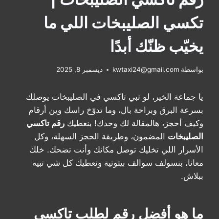
تكسي الصليبخات اللي ما
يخيّب ظنّك أبدًا
بواسطة
kwtaxi24@gmail.com
ديسمبر 8, 2025
يا جماعة الخير، لو تبي تاكسي في الصليبخات يوصلك
بسرعة البرق وبراحة بال، وما تدوّخ راسك وين أرقام
وكيف أحجز، هالمقالة لك وحدك! بنعطيك
رقم تاكسي
الصليبخات
المضمون، وطريقة الحجز السهلة، وكل
الأسرار اللي تخليك توصل مكانك وأنت تضحك. خلك
معانا، بنسولف سوالف بيتوتية ونعطيك كل شي تبيه
ببلاش.
ما هو أفضل رقم لطلب تاكسي