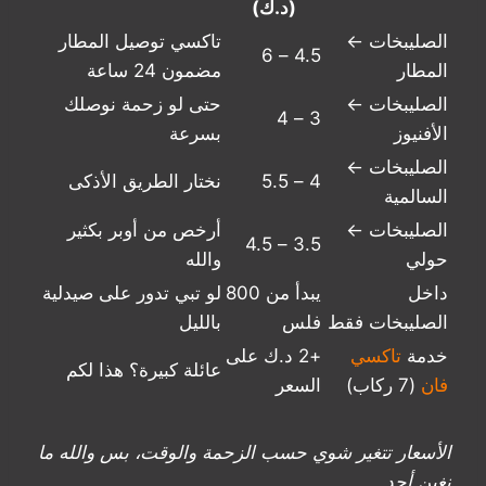
(د.ك)
الصليبخات ←
تاكسي توصيل المطار
4.5 – 6
المطار
مضمون 24 ساعة
الصليبخات ←
حتى لو زحمة نوصلك
3 – 4
الأفنيوز
بسرعة
الصليبخات ←
4 – 5.5
نختار الطريق الأذكى
السالمية
الصليبخات ←
أرخص من أوبر بكثير
3.5 – 4.5
حولي
والله
داخل
يبدأ من 800
لو تبي تدور على صيدلية
الصليبخات فقط
فلس
بالليل
خدمة
تاكسي
+2 د.ك على
عائلة كبيرة؟ هذا لكم
فان
(7 ركاب)
السعر
الأسعار تتغير شوي حسب الزحمة والوقت، بس والله ما
نغبن أحد