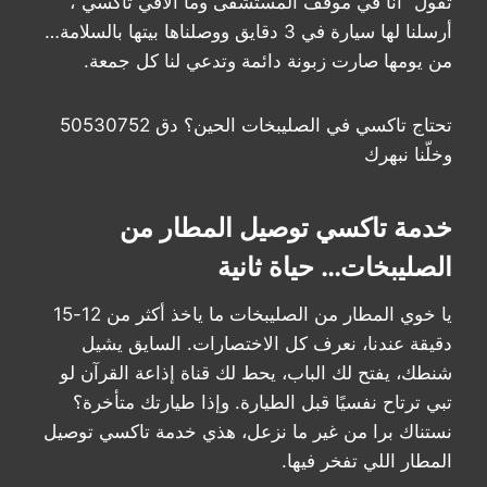
تقول “أنا في موقف المستشفى وما ألاقي تاكسي”،
أرسلنا لها سيارة في 3 دقايق ووصلناها بيتها بالسلامة…
من يومها صارت زبونة دائمة وتدعي لنا كل جمعة.
تحتاج تاكسي في الصليبخات الحين؟ دق 50530752
وخلّنا نبهرك
خدمة تاكسي توصيل المطار من
الصليبخات… حياة ثانية
يا خوي المطار من الصليبخات ما ياخذ أكثر من 12-15
دقيقة عندنا، نعرف كل الاختصارات. السايق يشيل
شنطك، يفتح لك الباب، يحط لك قناة إذاعة القرآن لو
تبي ترتاح نفسيًا قبل الطيارة. وإذا طيارتك متأخرة؟
نستناك برا من غير ما نزعل، هذي خدمة تاكسي توصيل
المطار اللي تفخر فيها.