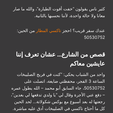
كثير ناس يقولون “خفت أفوت الطيارة”، والله ما صار
معانا ولا حالة واحدة، لأننا نحسبها بالثانية.
عندك سفر قريب؟ احجز
تاكسي المطار
من الحين:
50530752
قصص من الشارع… عشان تعرف إننا
عايشين معاكم
واحد من الشباب يحكي: “كنت في فريج الصليبخات
الساعة 3 الفجر، محفظتي ضايعة، اتصلت على
50530752، جاء السايق أبو محمد – الله يطول عمره
– دفع عني الأجرة وقال لي “يا ولدي تدفعها لي بعدين”،
رجعتها له بعد أسبوع مع بوكس شكولاتة… لحد الحين
كل ما أحتاج تاكسي في الصليبخات أدق عليه مباشرة.