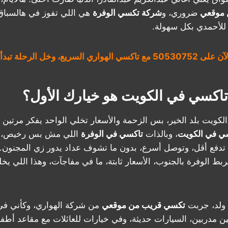
 موقعي
ضروري، و
شركة تكسي الوفرة
هي اللي تفوز في هالسباق،
 للأحمدي بكل سهولة.
ع، وخل الرحلة تبدأ بضحكة!
تاكسي في الكويت هو خيارك الأول؟
لكويت بلد الخير، بس الزحمة والأسعار تخلي الواحد يفكر مرتين ق
ي في الكويت
، وبالذات
تاكسي في الوفرة
اللي مش بس رخيص، ب
تدفع أقل، وتوصل أسرع، بدون ما تشوف عداد يدور زي المجنون
ي يربط الوفرة بالجنوب، الأسعار ثابتة، ما في مفاجآت، وهذا اللي ي
 ولد، جربت
تكسي قريب من موقعي
من شركة الهواري، وكأني في
قين مدربين، السيارات حديثة، وفي خيارات للعائلات مع مقاعد أطف