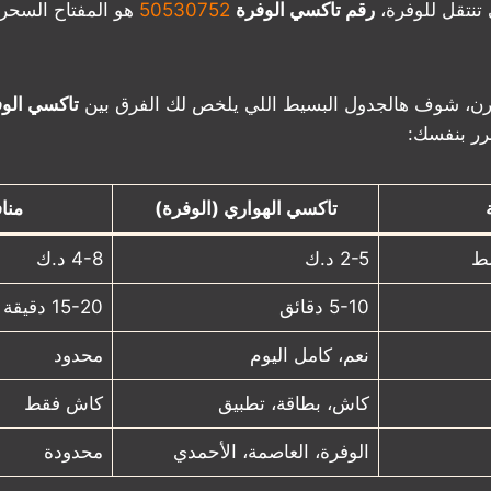
تنتقل للوفرة،
رقم تاكسي الوفرة
50530752
هو المفتاح السحري
تقارن، شوف هالجدول البسيط اللي يلخص لك الفرق بين
تاكسي الو
رر بنفسك:
تاكسي الهواري (الوفرة)
منا
سط
2-5 د.ك
4-8 د.ك
5-10 دقائق
15-20 دقيقة
نعم، كامل اليوم
محدود
كاش، بطاقة، تطبيق
كاش فقط
الوفرة، العاصمة، الأحمدي
محدودة