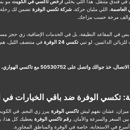
في فندق متنقل. هذا اللي يخلي
ارخص تاكسي في الكويت
مو بس
 العاصمة
، اللي مليان حركة،
شركة تكسي الوفرة
تضمن لك رحلة ب
والف مرحة حسب مزاجك.
بس في المقاعد النظيفة، بل في الخدمات الإضافية، زي حجز مس
لزبائن الدائمين. لو تبي
تكسي 24 الوفرة
في منتصف الليل، هم ج
شعور الأمان يستاهل الاتصال، خذ جوالك واتصل على 2
ة: تكسي الوفرة ضد باقي الخيارات في 
 ميزان، عشان نفهم ليش
تاكسي الوفرة
يبرز زي النجم. في الكويت
ين السعر والسرعة والأمان.
رقم تاكسي الوفرة
يعطيك كل هذا، وأك
سرع في الاستجابة، خاصة في الوفرة والمناطق المجاورة.