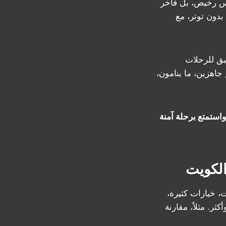
 رخيص، بل فاخر
دون توتر، مع
بق للرحلات
اهزين، ما ينامون،
5053075 مع تاكسي الهواري، واستمتع برحلة آمنة
الكويت
، خيارات كثيرة،
ثر. مثلاً، مقارنة