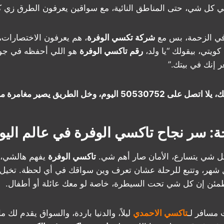
ي كل شي، حتى المناطق النائية، مع سواقين يعرفون الطرق زي 
ن في الزحمة، بس مع
شركة تكسي الوفرة
، هم يعرفون الاختصارات،
كويتي، بيقولك “يا ولد،
رقم تاكسي الوفرة
هو اللي أحفظه في جوا
 إنك في بيتك.”
اليوم، وخل الطريق يصير مغامرة مبهجة!
حة: سر نجاح تاكسي الوفرة في عالم اليو
كل شي يتسارع، الأمان صار أهم شي.
تاكسي الوفرة
يفهم هالشي، 
شهر، وتتبع للرحلة عشان تعرف وين سواقك في أي لحظة. تخيل
مئن إن كل شي تحت السيطرة، خاصة لو معك عائلة أو أطفال.
 مسافر لـ
تاكسي الاحمدي
ليلاً، والدنيا باردة، والسواق يقدم لك ما