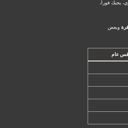
، يجيك فوراً،
فرة
وبعض
فس عام