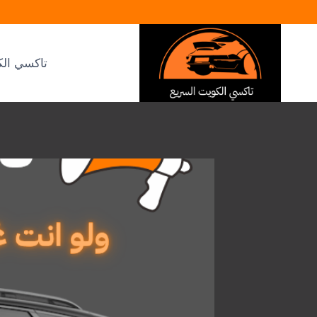
لتجاوز
لى
لمحتوى
تاكسي الك