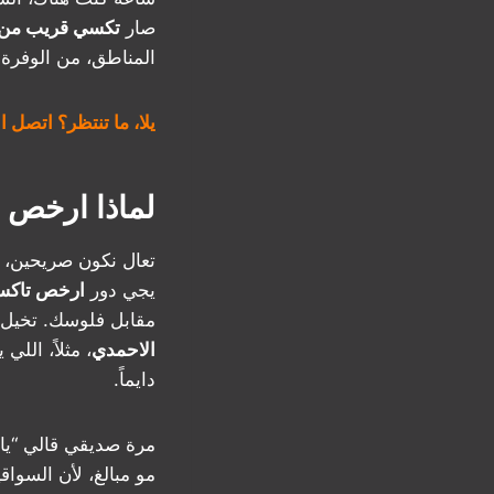
صار
تكسي قريب من
المناطق، من الوفرة
يلا، ما تنتظر؟ اتصل الآن على 50530752 مع تاكسي الهواري السري
لماذا ارخص 
تعال نكون صريحين، ا
يجي دور
ارخص تاكس
مقابل فلوسك. تخيل 
الاحمدي
، مثلاً، الل
دايماً.
مرة صديقي قالي “يا
مو مبالغ، لأن السوا