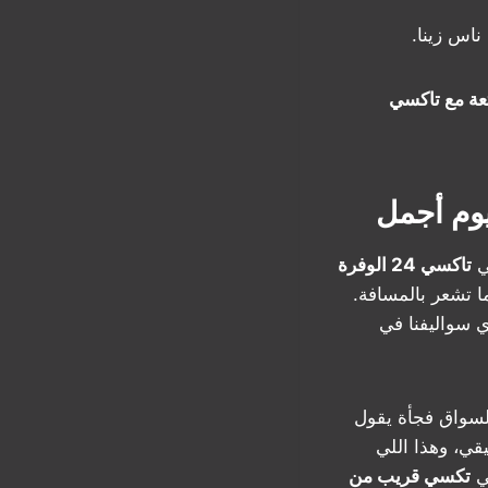
ناس زينا.
برحلة رخيصة وممتعة مع تاكسي
ي
تاكسي 24 الوفرة
 تشعر بالمسافة.
ي سواليفنا في
لسواق فجأة يقول
قي، وهذا اللي
بي
تكسي قريب من