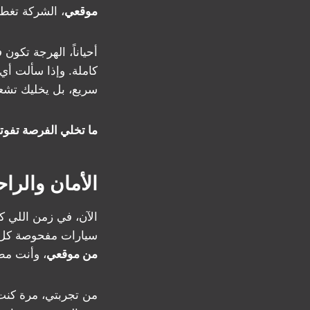
موقعي
، الشركة تغط
أحياناً، الهرجة تكو
كاملة. وإذا سألت أي 
سريع، بل يخليك تشعر
ما تخلي الفرصة تفوتك، يلا اتصل على 50530752 
الأمان والرا
الآن، في زمن اللي 
سيارات مفحوصة كل 
من موقعي
، وأنت مط
من تجربتي، مرة كنت