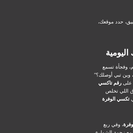
يق، حدد موقعك،
اليومية
، وفجأة تسمع
 وين تبي أوصلك؟”
ن على
رقم تاكسي
طرق اللي تخلص
ي
تكسي الوفرة
، وفي ربع
 مع زحمة الشوارع،