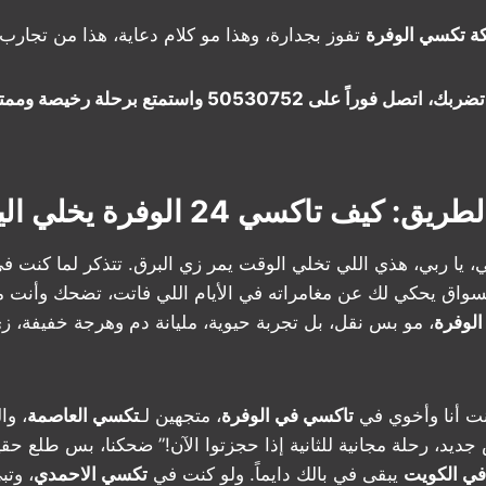
ة تكسي الوفرة
تفوز بجدارة، وهذا مو كلام دعاية، هذا من تجارب 
هيهات تنتظر الزحمة تضربك، اتصل فوراً على 50530752 واستمتع 
ف تاكسي 24 الوفرة يخلي اليوم أجمل
 يا ربي، هذي اللي تخلي الوقت يمر زي البرق. تتذكر لما كنت ف
سواق يحكي لك عن مغامراته في الأيام اللي فاتت، تضحك وأنت ما
لوفرة
، مو بس نقل، بل تجربة حيوية، مليانة دم وهرجة خفيفة، ز
نت أنا وأخوي في
تاكسي في الوفرة
، متجهين لـ
تكسي العاصمة
، وا
يد، رحلة مجانية للثانية إذا حجزتوا الآن!” ضحكنا، بس طلع حقي
ي الكويت
يبقى في بالك دايماً. ولو كنت في
تكسي الاحمدي
، وت