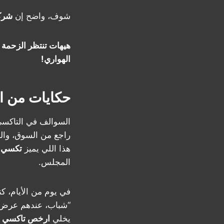
شوف، واضح إن
شرك
الهواري!
حكايات من الطريق: كي
السوالف في التاكسي،
راجع من السوق، وال
هذا اللي يميز
تكسي ا
المجلس.
في يوم من الأيام، ك
“شباب، عندهم عرض جد
يخلي
ارخص تاكسي ف