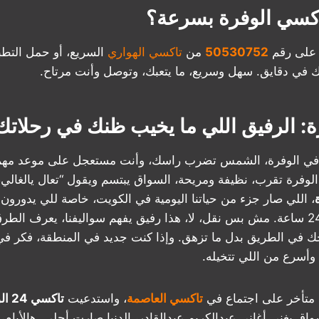
كسي الوفرة بسرعة؟
 على رقم
50530752
من
تاكسي الهواري
السريع، أو حمل التطب
 في دقايق. سهل وسريع، ما يتعبك، وتوصل وأنت مرتاح.
: الرفيق اللي ما يخيب ظنك في رحلاتك 
ف في الوفرة، الشمس تضرب راسك، وأنت مستعجل على موعد مهم
فرة تقرب، نظيفة ومريحة، السواق يبتسم ويقول “تعال يالغالي،
، اللي صار جزء من حياتنا اليومية في الكويت، خاصة للي يدورو
اللي يشتغل 24 ساعة. مش بس نقل، لا، هذا رفيق يفهم سواليفنا، يعرف ال
ك في الطريق بدل ما تزهق. وإذا كنت جديد في المنطقة، فكر ف
أسرع من اللي تتخيله.
 متأخر على اجتماع في
تاكسي العاصمة
، واستدعيت
تاكسي 24 الوفرة
اق يغني أغاني عبدالكريم عبدالقادر، الدنيا صارت أحلى. هالأيام،