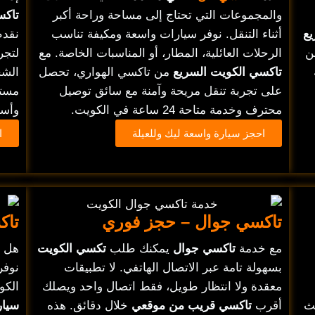
والمجموعات التي تحتاج إلى مساحة وراحة أكبر
تاكس
يع
أثناء التنقل. نوفر سيارات واسعة ومكيفة تناسب
نقدم
ن
الرحلات العائلية، المطار، أو المناسبات الخاصة. مع
لتجر
تاكسي الكويت السريع
من تاكسي الهواري، تحصل
الش
على تجربة تنقل مريحة وآمنة مع سائق توصيل
مستو
محترف وخدمة متاحة 24 ساعة في الكويت.
وأسع
احجز سيارة واسعة ليك وللعيلة
ا
تاكسي جوال – حجز فوري
تاك
مع خدمة
تاكسي جوال
يمكنك طلب
تكسي الكويت
هل 
بسهولة تامة عبر الاتصال الهاتفي. لا تطبيقات
نوفر
معقدة ولا انتظار طويل، فقط اتصال واحد ويصلك
الكو
ث
أقرب
تاكسي قريب من موقعي
خلال دقائق. هذه
سيار