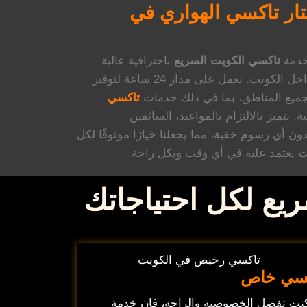
تار تاكسي الهواري في
خدمة
تاكسي الكويت السريع
باحترافية عالية
يت. نعمل على مدار 24 ساعة لتوفير
جميع المناطق، بما في ذلك خدمات
تاكسي
. نتميز بالالتزام بالمواعيد، السائقين
ون أي رسوم خفية، مما يجعلنا خيارًا موثوقًا لكل
ت
يعتمد عليه في أي وقت وبكل راحة.
يع لكل احتياجاتك
كسي خاص
كنت تفضل الخصوصية والراحة، فإن خدمة