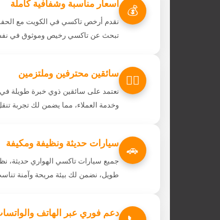
أسعار مناسبة وشفافية كاملة
💰
نقدم أرخص تاكسي في الكويت مع الحفاظ
تبحث عن تاكسي رخيص وموثوق في نفس ا
سائقين محترفين وملتزمين
👨‍✈️
نعتمد على سائقين ذوي خبرة طويلة في م
وخدمة العملاء، مما يضمن لك تجربة تنق
سيارات حديثة ونظيفة ومكيفة
🚗
جميع سيارات تاكسي الهواري حديثة، نظي
طويل، نضمن لك بيئة مريحة وآمنة تناسب
دعم فوري عبر الهاتف والواتسا
📞