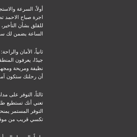
أولاً، السرعة والاست
اجرة صباح الاحمد ت
للقلق بشأن التأخير،
الساعة يضمن لك سه
ثانياً، الأمان والرا
جيدًا، يعرفون المنطق
نظيفة ومريحة ومجهزة
أن رحلتك ستكون آمن
تعني أنك تستطيع طلب
التوفر المستمر يمنحك
تكسي قريب من موقع