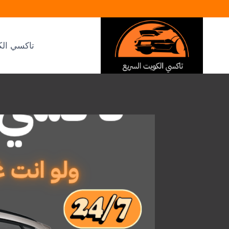
لتجاوز
لى
لمحتوى
تاكسي الك