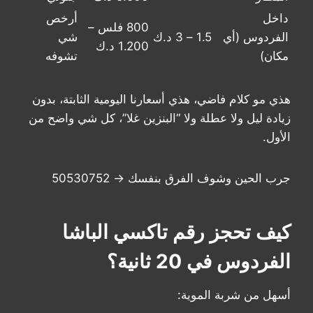
داخل
أرخص
800 فلس –
الفردوس (أي
1.5 – 3 د.ك
شي
1.200 د.ك
مكان)
تشوفه
هذي مو كلام فاضي، هذي أسعارنا اليومية الثابتة، بدون
زيادة ليل ولا عطلة ولا “البنزين غلا”، كل شي واضح من
الأول.
جرب الحين وشوف الفرق بنفسك → 50530752
كيف تحجز رقم تاكسي الباشا
الفردوس في 20 ثانية؟
أسهل من شربة الموية: