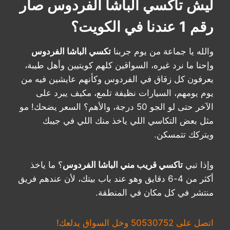
ليش تاكسي الباشا الفردوس صار
رقم 1 عندنا في الكويت؟
والله يا جماعة من يوم جربنا
تكسي الباشا الفردوس
وإحنا ما نرد غيره، السواقين كلهم كويتيين وأهل طيبة،
يعرفون كل زقاق في الفردوس وكأنهم عايشين فيه من
يوم يومهم، السيارات نظيفة تلمع، مكيف يبرد على
الآخر حتى لو الجو 50 درجة، والأهم؟ السعر يضحك! مو
مثل بعض التكاسي اللي ياخذ منك اللي في جيبك
ويتركك تتمسكن.
وإذا تبي
تاكسي قريب مني الباشا الفردوس
؟ ما ياخذ
أكثر من 4-6 دقايق وهو عند باب بيتك، لأن عندهم فريق
منتشر في كل مكان في المنطقة.
اتصل على 50530752 وخل السواق يدلعك!