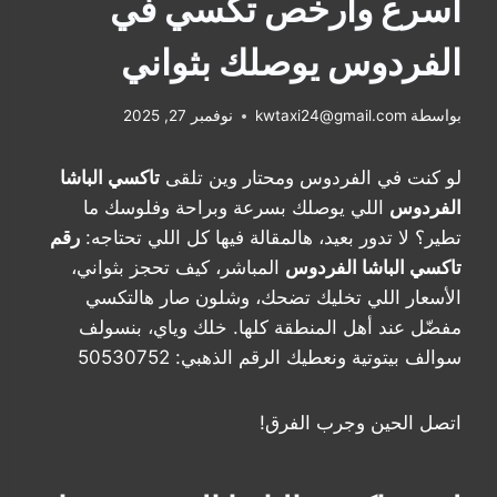
أسرع وأرخص تكسي في
الفردوس يوصلك بثواني
بواسطة
kwtaxi24@gmail.com
نوفمبر 27, 2025
لو كنت في الفردوس ومحتار وين تلقى
تاكسي الباشا
الفردوس
اللي يوصلك بسرعة وبراحة وفلوسك ما
تطير؟ لا تدور بعيد، هالمقالة فيها كل اللي تحتاجه:
رقم
تاكسي الباشا الفردوس
المباشر، كيف تحجز بثواني،
الأسعار اللي تخليك تضحك، وشلون صار هالتكسي
مفضّل عند أهل المنطقة كلها. خلك وياي، بنسولف
سوالف بيتوتية ونعطيك الرقم الذهبي: 50530752
اتصل الحين وجرب الفرق!