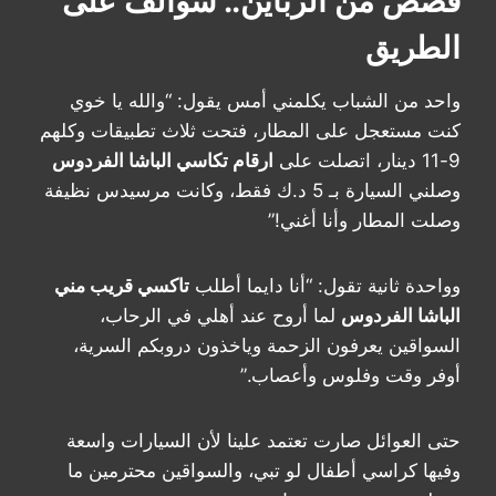
قصص من الزباين.. سوالف على
الطريق
واحد من الشباب يكلمني أمس يقول: “والله يا خوي
كنت مستعجل على المطار، فتحت ثلاث تطبيقات وكلهم
9-11 دينار، اتصلت على
ارقام تكاسي الباشا الفردوس
وصلني السيارة بـ 5 د.ك فقط، وكانت مرسيدس نظيفة
وصلت المطار وأنا أغني!”
وواحدة ثانية تقول: “أنا دايما أطلب
تاكسي قريب مني
الباشا الفردوس
لما أروح عند أهلي في الرحاب،
السواقين يعرفون الزحمة وياخذون دروبكم السرية،
أوفر وقت وفلوس وأعصاب.”
حتى العوائل صارت تعتمد علينا لأن السيارات واسعة
وفيها كراسي أطفال لو تبي، والسواقين محترمين ما