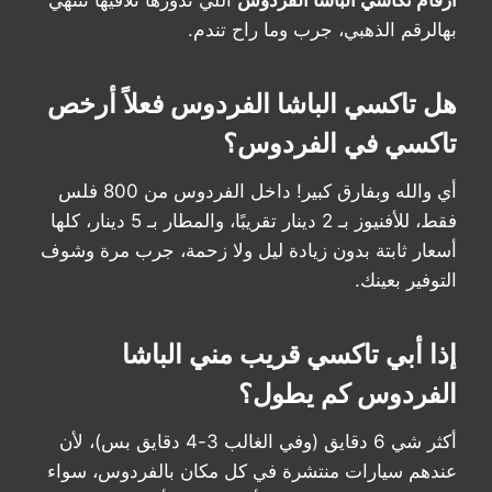
ارقام تكاسي الباشا الفردوس
اللي تدورها تلاقيها تنتهي
بهالرقم الذهبي، جرب وما راح تندم.
هل تاكسي الباشا الفردوس فعلاً أرخص
تاكسي في الفردوس؟
أي والله وبفارق كبير! داخل الفردوس من 800 فلس
فقط، للأفنيوز بـ 2 دينار تقريبًا، والمطار بـ 5 دينار، كلها
أسعار ثابتة بدون زيادة ليل ولا زحمة، جرب مرة وشوف
التوفير بعينك.
إذا أبي تاكسي قريب مني الباشا
الفردوس كم يطول؟
أكثر شي 6 دقايق (وفي الغالب 3-4 دقايق بس)، لأن
عندهم سيارات منتشرة في كل مكان بالفردوس، سواء