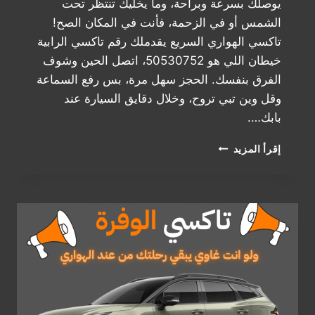
يوصلك بسرعة وبراحة، وما يخليك تنتظر تحت
الشمس أو في الزحمة، فأنت في المكان الصح!
تاكسي الهواري السريع يقدملك رقم تاكسي الرابية
خيطان اللي هو 50530752، اتصل الحين وشوف
الفرق بنفسك. الحجز سهل مرة، بس رفع السماعة
وقل وين تبي تروح، وخلال دقايق السيارة عند
بابك….
رقم
إقرأ المزيد
تاكسي
الرابية
خيطان
|
اطلب
تكسيك
الحين
50530752