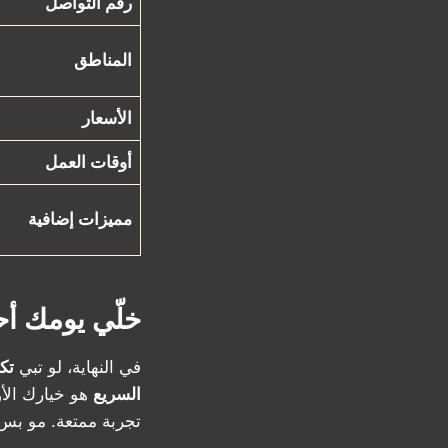
رقم التواصل
المناطق
الأسعار
أوقات العمل
مميزات إضافية
خلّي يومك أ
في النهاية، لو تبي
تك
السريع
هو خيارك الأ
تجربة ممتعة. مو بس 