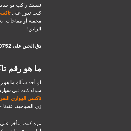
نفسك راكب مع سايق
كنت تدور على
تاكسي
مخفية أو مفاجآت. يعن
الرايق!
دق الحين على 50530752 وجرّب الفرق!
ما هو رقم ت
لو أحد سألك
ما هو ر
سواء كنت تبي
سيارة
تاكسي الهواري السري
زي الصباحية، عندنا
مرة كنت متأخر على 