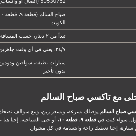
50530752 (اتصال أو واتساب)
الكويت
تبدأ من ٢ دينار، حسب المسافة
٢٤/٧، يعني في أي وقت جاهزين لك
سيارات نظيفة، سواقين ودودين
بدون تأخير
حلى مع تاكسي صباح السالم
سي صباح السالم
يوصلك بسرعة، وبسعر زين، ومع سوالف تضحك
ول. سواء كنت في
قطعة ٩
،
قطعة ١٠
، أو حتى الصباحية، إحنا هنا
سيارة، إحنا نعطيك راحة وابتسامة في كل مشوار.