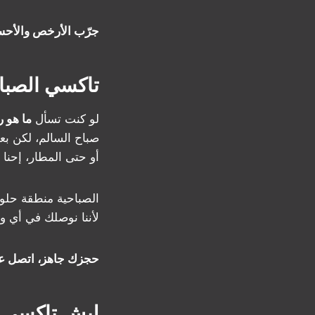
جرّب الأرخص والأحسن، اتصل 
تاكسي الصباح
لو كنت تسأل
ما هو 
صباح السالم، لكن بع
أو حتى المطار، إحنا
الصباحية منطقة حلوة،
لأننا نوصلك في أي وق
حجزك جاهز، اتصل على 50530752 واستمتع ب
ليش تاكسي ا