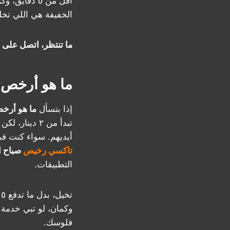
أقل من ٥ دقا
الخفيفة هي اللي تخل
ما تنتظر، اتصل على 50530752 وابدأ رحلتك!
ما هو أرخص 
إذا بتسأل
ما هو أرخ
تبدأ من ٢ د
أيديهم. سواء كنت في
تاكسي رخيص
صباح ا
التطبيقات.
ت
وكمان، لو تبي خدمة
فلوسك.