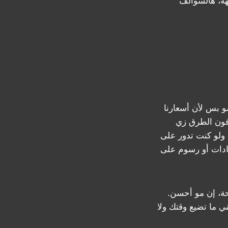
هههه، هالسوالف
و بس لأن أسعارنا
عرفون الطرق زي
 ولو كنت تدور على
يادات أو رسوم على
الراحة، إن مو أحسن.
ي ما تضيع وقتك ولا