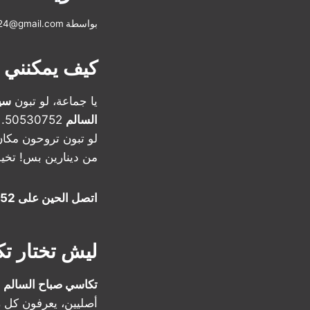
بواسطة
i24@gmail.com
كيف يمكنني 
يا جماعة، لو تبون
سيا
السالم
50530752.
لو تبون تروحون مكان 
من دينارين بس! تخيلو
اتصل الحين على 50530752 وخل الطريق يصير أحلى!
ليش تختار ت
تكاسي صباح السالم
م
أصليين، يعرفون كل 