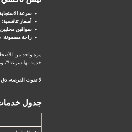
سرعة الاستجابة
أسعار تنافسية
: من ٢ دينا
سواقين محليين
راحة مضمونة
: 
مرة واحد من الأصحاب
خدمة بهالسرعة!”، وهذ
لا تفوت الفرصة، دق على 50530752
جدول خدمات 