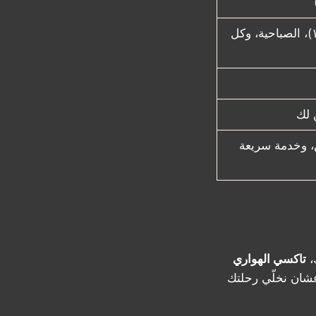
صباح السالم (قطعة ٩، قطعة ١٠)، الصباحية، وكل
، وخدمة سريعة
،
تاكسي الهواري
 عشان نخلّي رحلتك