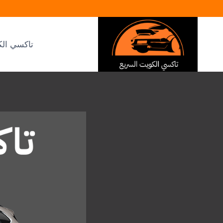
لتجاوز
لى
لمحتوى
تاكسي الك