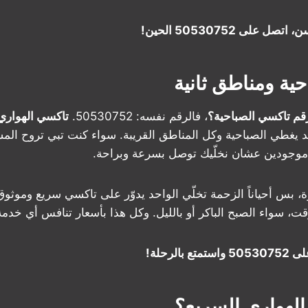
على 50530752 الحين!
ية ومناطق ثانية
رقم تاكسي الصباحية؟
، فالرقم نفسه: 50530752.
تاكسي الهواري
د يغطي الصباحية وكل المناطق القريبة. سواء كنت تبي تروح ال
 موجودين عشان نخلّيك توصل بسرعة وبراحة.
 بس أحياناً الزحمة تخلّي الواحد يدوّر على تاكسي سريع وموثوق.
ت، سواء الصبح الباكر أو بالليل. وكل هذا بأسعار تنافس أي خدمة 
الرحلة!
لهواري السريع؟