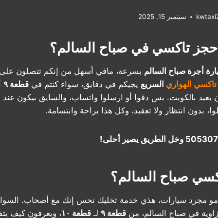
kwtax
سبتمبر 15, 2025
حجز تاكسي في صباح السالم؟
رة أجرة صباح السالم
بسرعة، مافي أسهل من إنكم تتصلون على
تاكسي الهواري
السريع
يجيكم في دقايق، سواء كنتم في
قطعة ٩
أ
بعيد بالكويت. بس دقوا أو ارسلوا واتساب، والسايق بيكون عند الب
ا، بدون انتظار ولا تعقيد، وكل هذا براحة وابتسامة.
كسي صباح السالم؟
و مجرد سيارات، هذي خدمة تخليك تحس إنك مع أصحاب. السواقين
زاوية في صباح السالم، من
قطعة ٩
لـ
قطعة ١٠
، ويعرفون كيف يتف