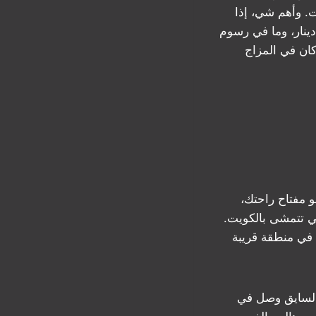
 وأهم شي، إذا
ت في المكان الصح. أسعارنا تبدأ من ٢ دينار، وما في رسوم
كان في المزاج
505307. هالرقم هو مفتاح راحتك،
ي تتمشى بالكويت.
 في منطقة قريبة
 السايق وصل في