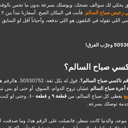
 يحكي لك سوالف تضحك، ويوصلك بسرعة بدون ما تحس بالوقت.
 رخيص صباح السالم
،
فأن
ي اللي تقوله في التلفون هو اللي تدفعه، وأحياناً أقل لو السايق 
اكسي صباح السالم؟
قم تاكسي صباح السالم؟
، قول له بكل ثقة: 52
 أجرة صباح السالم
عشان تروح الدوام، السوق، أو حتى لو بس تب
ع
يغطي كل صباح السالم، من
قطعة ٩
و
قطعة ١٠
، وحتى لو كنت
 خدمة توصلك بسرعة.
موعد، والدنيا كانت تمطر، فاتصلت على الرقم هذا، وما صدقت،