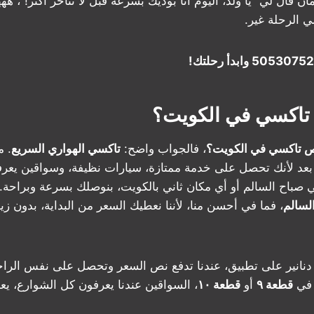
يق، وكمان قال لي “يا ولد، اليوم أنا بوديك بسرعة قبل لا تتأخر أكثر!”، 
ي الرحلة غير.
تاكسي في الكويت؟
ص تاكسي في الكويت؟
، فالجواب واضح:
تاكسي الهواري السريع
. م
ينار، لكن بعد لأنك تحصل على خدمة ممتازة، سيارات نظيفة، وسواقين ي
 صباح السالم أو أي مكان ثاني بالكويت، بنوصلك بسرعة وبراحة.
لسالم
، فما في أحسن منا، لأننا نعطيك السعر من البداية، بدون ز
خيل، بدل ما تدفع ٥ دنانير على تطبيق، عندنا تدفع نص السعر وتحصل على نفس 
 في
قطعة ٩
أو
قطعة ١٠
، السواقين عندنا يعرفون كل الشوارع، يعن