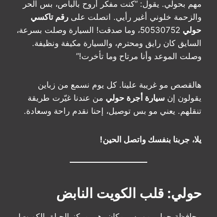
مهم بحولي. يقول: “كنت مفكر أروح بالباص، بس الحر
والزحمة خلوني أغير رأيي. اتصلت على
رقم تاكسي
حولي
50530752، وما صدقت! السيارة وصلت بسرعة،
السايق كان رايق ومحترم، والسيارة مكيفة ونظيفة.
وصلت الموعد وأنا مرتاح وما تأخرت!”
هالقصص مو غريبة علينا. كل يوم نسمع من زباين
يقولون إن
سيارة أجرة حولي
من عندنا غيّرت طريقة
تنقلهم. يعني مو بس توصيل، إحنا نقدم راحة وسعادة.
يلا، جربنا بنفسك واتصل الحين!
حولي: قلب الكويت النابض
محافظة حولي مو بس مكان، هي مركز الحياة بالكويت!