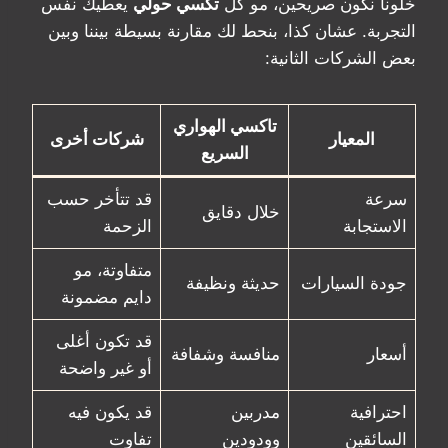
خلونا نكون صريحين، مو كل
تكسي حولي
يعطيك نفس
التجربة. عشان كذا، بنحط لك مقارنة بسيطة بيننا وبين
بعض الشركات الثانية:
تاكسي الهواري
المعيار
شركات أخرى
السريع
سرعة
قد تتأخر حسب
خلال دقايق
الاستجابة
الزحمة
متفاوتة، مو
جودة السيارات
حديثة ونظيفة
دايم مضمونة
قد تكون أغلى
أسعار
منافسة وشفافة
أو غير واضحة
احترافية
مدربين
قد يكون فيه
السائقين
وودودين
تفاوت