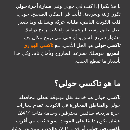
يا هلا بكم! إذا كنت في حولي وتبي
سيارة أجرة حولي
تكون زينة وسريعة، فأنت في المكان الصحيح. حولي،
قلب الكويت النابض، مليانة حركة ونشاط، وما يصير
تظل عالق وسط الزحمة! سواء كنت رايح دوامك،
مشوار سريع للسوق، أو حتى تبي تروح مكان بعيد،
تاكسي حولي
هو الحل الأمثل. مع
تاكسي الهواري
السريع
، بنوصلك بسرعة الصاروخ وبأمان تام، وكل هذا
بأسعار ما تقطع الجيب.
ما هو تاكسي حولي؟
تاكسي حولي هو خدمة نقل موثوقة تغطي محافظة
حولي والمناطق المجاورة في الكويت. تقدم سيارات
أجرة مريحة، سائقين محترفين، وخدمة متاحة 24/7،
عشان تكون دايمًا على الموعد. سواء كنت تبي
أقرب
تاكسي في حولي
أو خدمة VIP، هالخدمة موجودة عشان