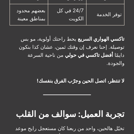
24/7 في كل
بعضهم محدود
توفر الخدمة
الكويت
بمناطق معينة
تاكسي الهواري السريع
يحط راحتك أولوية، مو بس
توصيلة. إحنا نعرف إن وقتك ثمين، عشان كذا بنكون
دايمًا
أفضل تاكسي في حولي
من ناحية السرعة
والجودة.
لا تنتظر، اتصل الحين وجرّب الفرق بنفسك!
تجربة العميل: سوالف من القلب
تخيّل هالحين، واحد من ربعنا كان مستعجل رايح موعد