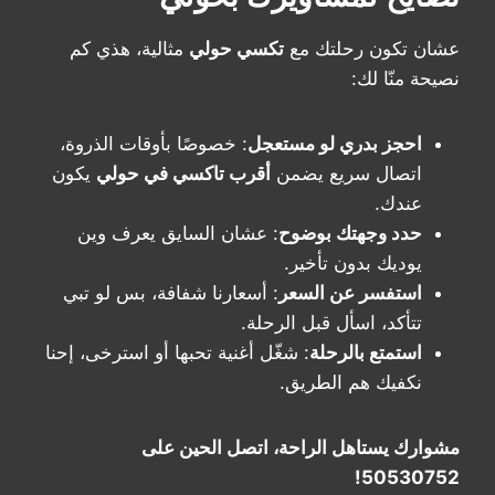
عشان تكون رحلتك مع
تكسي حولي
مثالية، هذي كم
نصيحة منّا لك:
احجز بدري لو مستعجل
: خصوصًا بأوقات الذروة،
اتصال سريع يضمن
أقرب تاكسي في حولي
يكون
عندك.
حدد وجهتك بوضوح
: عشان السايق يعرف وين
يوديك بدون تأخير.
استفسر عن السعر
: أسعارنا شفافة، بس لو تبي
تتأكد، اسأل قبل الرحلة.
استمتع بالرحلة
: شغّل أغنية تحبها أو استرخى، إحنا
نكفيك هم الطريق.
مشوارك يستاهل الراحة، اتصل الحين على
50530752!