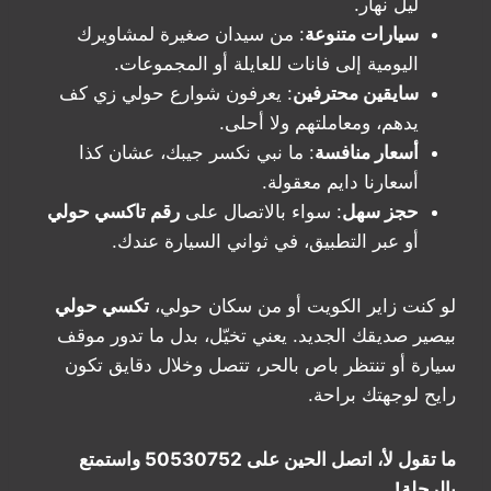
ليل نهار.
سيارات متنوعة
: من سيدان صغيرة لمشاويرك
اليومية إلى فانات للعايلة أو المجموعات.
سايقين محترفين
: يعرفون شوارع حولي زي كف
يدهم، ومعاملتهم ولا أحلى.
أسعار منافسة
: ما نبي نكسر جيبك، عشان كذا
أسعارنا دايم معقولة.
حجز سهل
: سواء بالاتصال على
رقم تاكسي حولي
أو عبر التطبيق، في ثواني السيارة عندك.
لو كنت زاير الكويت أو من سكان حولي،
تكسي حولي
بيصير صديقك الجديد. يعني تخيّل، بدل ما تدور موقف
سيارة أو تنتظر باص بالحر، تتصل وخلال دقايق تكون
رايح لوجهتك براحة.
ما تقول لأ، اتصل الحين على 50530752 واستمتع
بالرحلة!