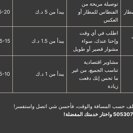
توصيلة مريحة من
طار
الفنطاس للمطار أو
يبدأ من 5 د.ك
15-20 دق
العكس
اطلب في أي وقت
وإحنا عندك، سواء
يبدأ من 1.5 د.ك
5-15 دقيقة
مشوار قصير أو طويل
مشاوير اقتصادية
تناسب الجميع، من غير
يبدأ من 1 د.ك
5-10 دقايق
ما تحس إنك دفعت
زيادة
ختلف حسب المسافة والوقت، فأحسن شي اتصل واستفسر!