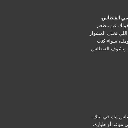
سي الفنطاس
،
يقولك عن مطعم
للي تخلي المشوار
ومك، سواء كنت
ى وتشوف الفنطاس
س إنك في بيتك.
 موعد أو طيارة.