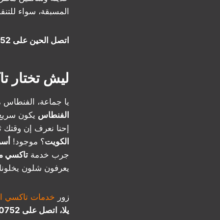
المسبقة، سواء للتنقل
اتصل الحين على 50530752 وخل رحلتك تبدأ بمزاج!
ليش تختار ت
يا جماعة، الفنطاس 
الفنطاس
يكون سريع،
إحنا نعرف إن وقتك 
الكويت
؟ موجود!
أسر
جرب خدمة
تاكسي من
يعرفون شلون يخلونك
زور
خدمات تاكسي ال
يلا، اتصل على 50530752 وجرّب الفرق!