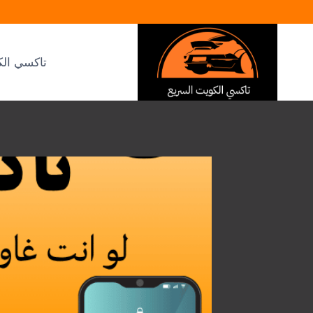
لتجاوز
لى
لمحتوى
تاكسي الك