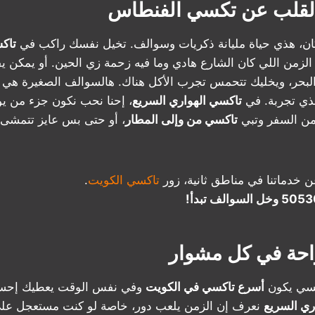
لقلب عن تكسي الفنطاس
ن، هذي حياة مليانة ذكريات وسوالف. تخيل نفسك راكب في
تاك
الزمن اللي كان الشارع هادي وما فيه زحمة زي الحين. أو يمكن 
لبحر، ويخليك تتحمس تجرب الأكل هناك. هالسوالف الصغيرة هي ا
هذي تجربة. في
تاكسي الهواري السريع
، إحنا نحب نكون جزء من ي
 من السفر وتبي
تاكسي من وإلى المطار
، أو حتى بس عايز تتمش
ن خدماتنا في مناطق ثانية، زور
تاكسي الكويت
.
احة في كل مشوار
كسي يكون
أسرع تاكسي في الكويت
وفي نفس الوقت يعطيك إحسا
ري السريع
نعرف إن الزمن يلعب دور، خاصة لو كنت مستعجل على