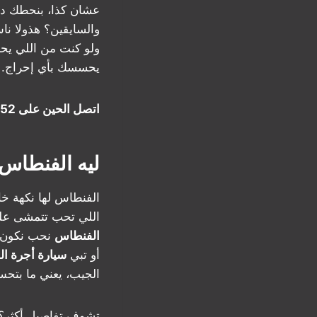
عشان كذا، بنحطك داي
والسايقين؟ هذولا نا
ولو كنت من اللي يحب
يحسسك بأي إحراج.
اتصل الحين على 50530752 واستمتع بمشوارك!
ليه الفنطاس 
الفنطاس لها نكهة خا
اللي تحب تتمشى على
الفنطاس
نحب نكون ج
أو تبي
سيارة أجرة ا
الجيب، يعني ما بت
تشوف تفاصيل أكثر؟