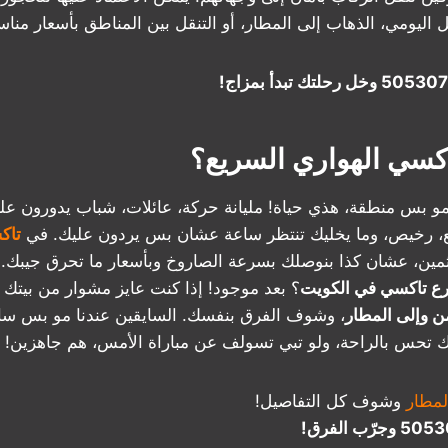
 اليومي، الذهاب إلى المطار، أو التنقل بين المناطق بأسعار منا
اكسي الهواري السريع؟
مو بس منطقة، هذي حياة! مليانة حركة، عائلات، شباب يدورون ع
 رخيص، وما يخليك تنتظر ساعة عشان بس يردون عليك. في
تاك
ثمين، عشان كذا بنوصلك بسرعة الصاروخ وبأسعار ما تحرق جيبك.
ع تاكسي في الكويت
؟ بعد موجود! إذا كنت عايز مشوار من بيتك 
 وإلى المطار
، وشوف الفرق بنفسك. السايقين عندنا مو بس سا
 تحس بالراحة، ولو تبي تسولف عن مباراة الأمس، هم جاهزين!
مطار
وشوف كل التفاصيل!