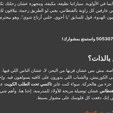
ما في الأولوية. سياراتنا نظيفة، مكيفة، ومجهزة عشان رحلتك تك
س عارفين كل زاوية بالفنطاس، يعني لو الطريق زحمة، بيلاقون ل
ون الهدوء، قول للسايق “يا أخوي، خلني أرتاح شوي”، وهو بيحترم
بالذات؟
صة، مش بس عشان قربها من البحر، لا، عشان الناس اللي فيها. هنا
 الكورنيش، والشباب اللي يدورون على كافيه يسولفون فيه. وإح
زء من هالحركة. سواء كنت عايز
تاكسي تحت الطلب الكويت
عش
لفنطاس
عشان توصيلة مريحة للأولاد للمدرسة، إحنا هنا. وأهم شي، 
حس إنك دفعت كل فلوسك على مشوار بسيط.
 زور
عن الفنطاس
.