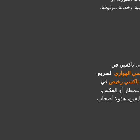
سبة وخدمة موثوقة.
لى
تاكسي في
سي الهواري
السريع
،
تاكسي رخيص
في
للمطار أو العكس،
يقين، هذولا أصحاب