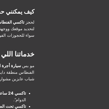
كيف يمكنني ح
لحجز
تاكسي الفنطا
لتحديد موقعك ووجهتك
سواء للحجوزات الفور
خدماتنا اللي 
مو بس
سيارة أجرة 
الفنطاس منطقة دايما
شباب عايزين مشوار س
تاكسي 24 ساعة الفنطاس
الدوام”.
تاكسي تحت الط