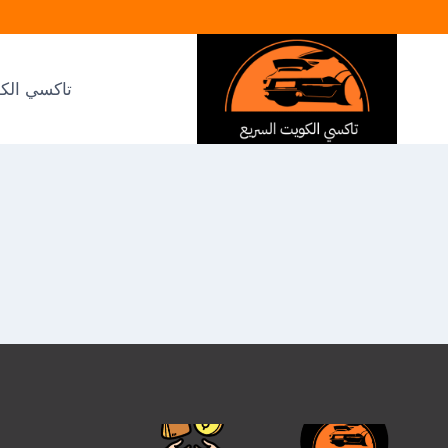
لتجاوز
لى
لمحتوى
تاكسي الك