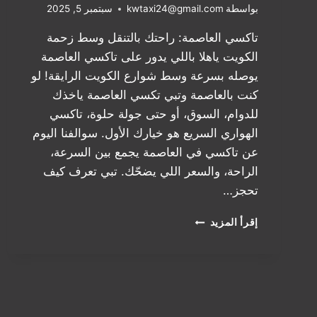
بواسطة
kwtaxi24@gmail.com
سبتمبر 5, 2025
تاكسي العاصمة: راحتك بالتنقل وسط زحمة
الكويت ياهلا باللي يدور على تاكسي العاصمة
يوصله بسرعة وسط شوارع الكويت الرايقة! لو
كنت بالعاصمة وتبي تكسي العاصمة ياخذك
للدوام، السوق، أو حتى جولة حلوة، تاكسي
الهواري السريع هو خيارك الأول. سوالفنا اليوم
عن تاكسي في العاصمة يجمع بين السرعة،
الراحة، والسعر اللي يضحّك. تبي تعرف كيف
تحجز…
تاكسي
إقرأ المزيد
العاصمة
في
الكويت:
توصيلة
زينة
وسريعة