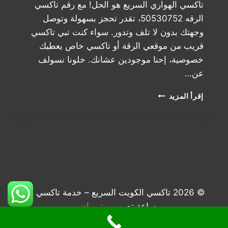
تاكسي الهواري السريع هو الحل! مع رقم تاكسي
الرقه 50530752، تقدر تحجز بسهولة وتوصل
وجهتك بدون لا تلف وتدور. سواء كنت تبي تاكسي
قريب من موقعي الرقة أو تاكسي خاص يعطيك
خصوصية، إحنا موجودين عشانك. خلونا نسولف
عن…
تاكسي
إقرأ المزيد
الرقه:
راحتك
وسرعتك
في
الكويت
© 2026 تاكسي الكويت السريع – خدمة تاكسي 24
ساعة تصميم
بيتر راضي