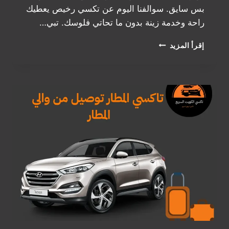
بس سايق. سوالفنا اليوم عن تكسي رخيص يعطيك
راحة وخدمة زينة بدون ما تحاتي فلوسك. تبي…
تاكسي
إقرأ المزيد
رخيص
في
الكويت:
توصيلة
زينة
وما
تكسر
الجيب