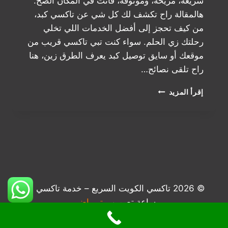
سريعة، مريحة، وموثوقة، فأنت في المكان الصح.
هالمقالة راح تكشف لك كل شي عن تاكسي كبد،
من كيف تحجز إلى أفضل الخدمات اللي تخلي
رحلتك زي الحلم. سواء كنت تبي تاكسي قريب من
موقعك أو سايق توصيل كبد يعرف الطرق زين، هنا
راح تلقى نصائح…
تاكسي
إقرأ المزيد
كبد
الكويت:
الخيار
اللي
يوصلك
بسرعة
وابتسامة
© 2026 تاكسي الكويت السريع – خدمة تاكسي 24
ساعة تصميم
بيتر راضي