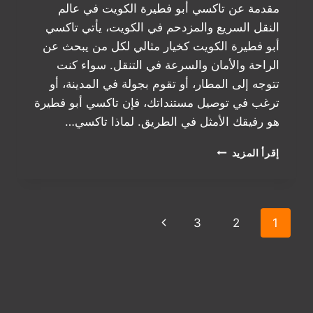
مقدمة عن تاكسي أبو فطيرة الكويت في عالم
النقل السريع والمزدحم في الكويت، يأتي تاكسي
أبو فطيرة الكويت كخيار مثالي لكل من يبحث عن
الراحة والأمان والسرعة في التنقل. سواء كنت
تتوجه إلى المطار، أو تقوم بجولة في المدينة، أو
ترغب في توصيل مستنداتك، فإن تاكسي أبو فطيرة
هو رفيقك الأمثل في الطريق. لماذا تاكسي…
تاكسي
إقرأ المزيد
أبو
فطيرة
الكويت
|
تنقل
الصفحة
3
2
1
خدمة
النقل
الصفحة
التالية
الموثوقة
والآمنة
في
كل
الأوقات