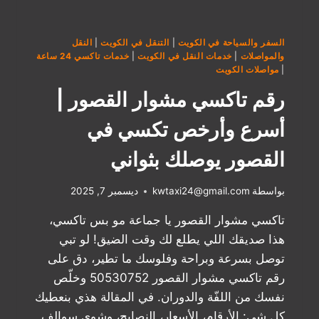
السفر والسياحة في الكويت
|
التنقل في الكويت
|
النقل
والمواصلات
|
خدمات النقل في الكويت
|
خدمات تاكسي 24 ساعة
|
مواصلات الكويت
رقم تاكسي مشوار القصور |
أسرع وأرخص تكسي في
القصور يوصلك بثواني
بواسطة
kwtaxi24@gmail.com
ديسمبر 7, 2025
تاكسي مشوار القصور يا جماعة مو بس تاكسي،
هذا صديقك اللي يطلع لك وقت الضيق! لو تبي
توصل بسرعة وبراحة وفلوسك ما تطير، دق على
رقم تاكسي مشوار القصور 50530752 وخلّص
نفسك من اللفّة والدوران. في المقالة هذي بنعطيك
كل شي: الأرقام، الأسعار، النصايح، وشوي سوالف