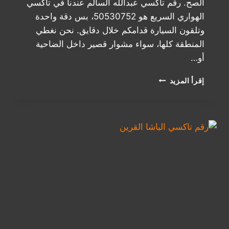
الصح. رقم تاكسي عبدالله السالم عندنا في تاكسي
الهواري السريع هو 50530752، بس دقة واحدة
وتلقون السيارة قدامكم خلال دقايق. نحن نغطي
المنطقة كلها، سواء مشوار قصير داخل الضاحية
أو…
أفضل
إقرأ المزيد
تاكسي
عبدالله
السالم:
خدمة
سريعة
ومريحة
مع
تاكسي
الهواري
السريع