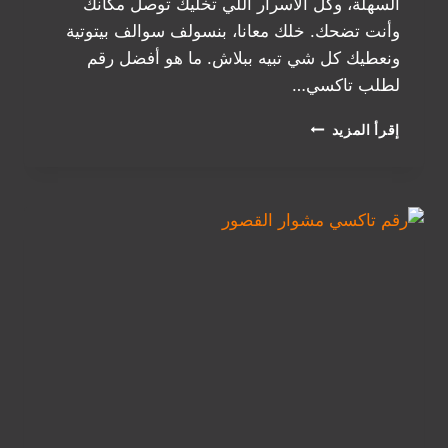
السهلة، وكل الأسرار اللي تخليك توصل مكانك
وأنت تضحك. خلك معانا، بنسولف سوالف بيتوتية
ونعطيك كل شي تبيه ببلاش. ما هو أفضل رقم
لطلب تاكسي…
رقم
إقرأ المزيد
تاكسي
الصليبخات
|
تكسي
الصليبخات
اللي
ما
يخيّب
ظنّك
أبدًا