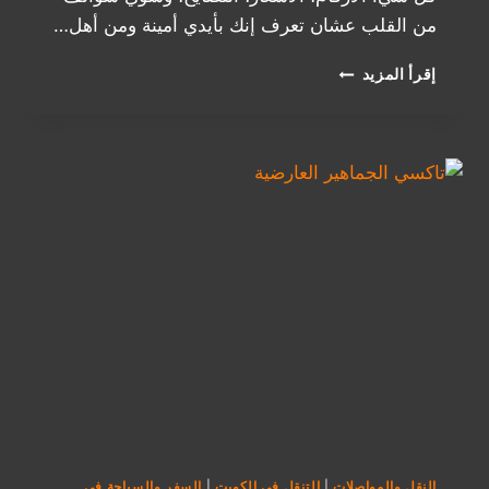
من القلب عشان تعرف إنك بأيدي أمينة ومن أهل…
رقم
إقرأ المزيد
تاكسي
مشوار
القصور
|
أسرع
وأرخص
تكسي
في
القصور
يوصلك
بثواني
النقل والمواصلات
|
التنقل في الكويت
|
السفر والسياحة في