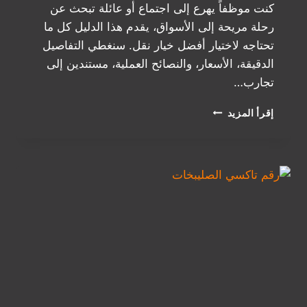
كنت موظفاً يهرع إلى اجتماع أو عائلة تبحث عن
رحلة مريحة إلى الأسواق، يقدم هذا الدليل كل ما
تحتاجه لاختيار أفضل خيار نقل. سنغطي التفاصيل
الدقيقة، الأسعار، والنصائح العملية، مستندين إلى
تجارب…
رقم
إقرأ المزيد
تاكسي
الباشا
القرين:
دليلك
الشامل
لخدمة
نقل
سريعة
وموثوقة
في
محافظة
مبارك
الكبير