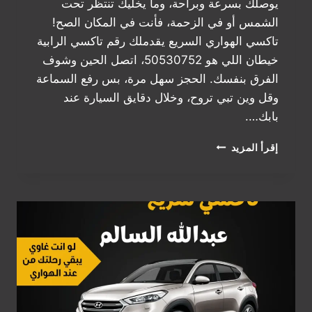
يوصلك بسرعة وبراحة، وما يخليك تنتظر تحت
الشمس أو في الزحمة، فأنت في المكان الصح!
تاكسي الهواري السريع يقدملك رقم تاكسي الرابية
خيطان اللي هو 50530752، اتصل الحين وشوف
الفرق بنفسك. الحجز سهل مرة، بس رفع السماعة
وقل وين تبي تروح، وخلال دقايق السيارة عند
بابك….
رقم
إقرأ المزيد
تاكسي
الرابية
خيطان
|
اطلب
تكسيك
الحين
50530752